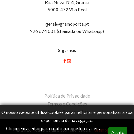
Rua Nova, Nº4, Granja
5000-472 Vila Real
geral@gramoporta.pt
926 674 001 (chamada ou Whatsapp)
Siga-nos
Política de Privacidade
Termos e Condições
Livro de Reclamações
O nosso website utiliza cookies para melhorar e personalizar a sua
experiência de navegação.
Clique em aceitar para confirmar que leu e aceita.
© 2026 Todos os direitos reservados.
Gramoporta
Aceito