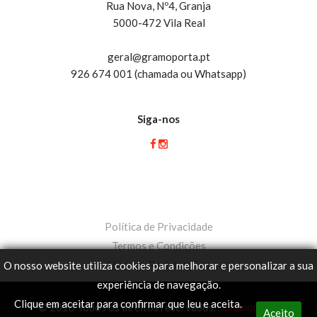
Rua Nova, Nº4, Granja
5000-472 Vila Real
geral@gramoporta.pt
926 674 001 (chamada ou Whatsapp)
Siga-nos
Política de Privacidade
Termos e Condições
Livro de Reclamações
O nosso website utiliza cookies para melhorar e personalizar a sua
experiência de navegação.
Clique em aceitar para confirmar que leu e aceita.
© 2026 Todos os direitos reservados.
Gramoporta
Aceito